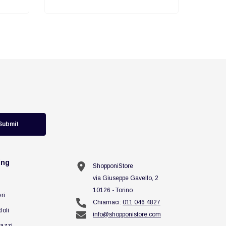
Submit
ing
ShopponiStore
via Giuseppe Gavello, 2
10126 - Torino
ri
Chiamaci:
011 046 4827
doli
info@shopponistore.com
azzi