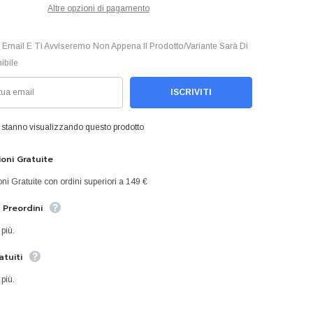
Altre opzioni di pagamento
Condividi
 Email E Ti Avviseremo Non Appena Il Prodotto/variante Sarà Di
ibile
ISCRIVITI
 stanno visualizzando questo prodotto
oni Gratuite
ni Gratuite con ordini superiori a 149 €
a Preordini
 più.
atuiti
 più.