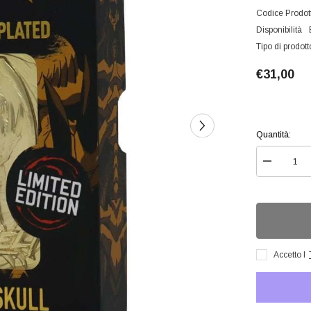
Codice Prodot
Disponibilità
Tipo di prodott
A
A
A
€31,00
Quantità:
Diminuisci
quantità
per
Yu-
Gi-
Oh!Ltd
Ed
24k
Gold-
Accetto I
Summone
Skull