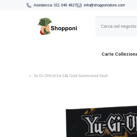
VAI DIRETTAMENTE AI CONTENUTI
Assistenza:
011 046 4827
info@shopponistore.com
Carte Colleziona
Yu-Gi-Oh!Ltd Ed 24k Gold-Summoned Skull