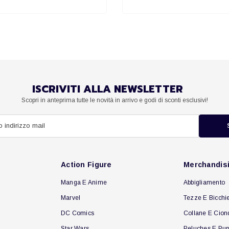
ISCRIVITI ALLA NEWSLETTER
Scopri in anteprima tutte le novità in arrivo e godi di sconti esclusivi!
Action Figure
Merchandis
Manga E Anime
Abbigliamento
Marvel
Tezze E Bicchie
DC Comics
Collane E Cion
Star Wars
Peluches E Pup