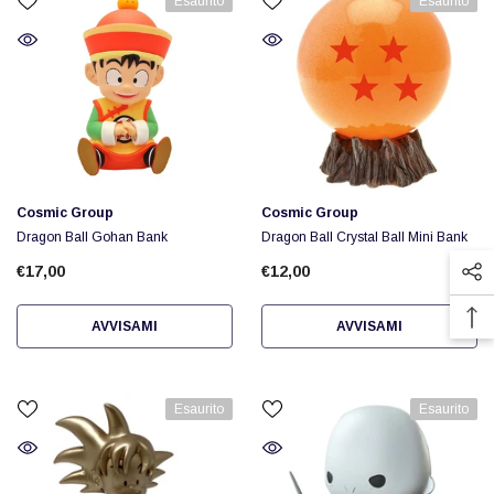
Esaurito
Esaurito
Fornitore:
Fornitore:
Cosmic Group
Cosmic Group
Dragon Ball Gohan Bank
Dragon Ball Crystal Ball Mini Bank
€17,00
€12,00
AVVISAMI
AVVISAMI
Esaurito
Esaurito