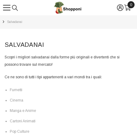
0
0
VAI DIRETTAMENTE AI CONTENUTI
arti
Salvadanai
SALVADANAI
Scopri i migliori salvadanai dalla forme più originali e divertenti che si
possono trovare sul mercato!
Ce ne sono di tutti i tipi appartenenti a vari mondi tra i quali:
Fumetti
Cinema
Esaurito
Esaurito
Manga e Anime
Fornitore:
Fornitore:
Cosmic Group
Shopponi Sto
Star Trek Bat'leth Scaled
Dragon Ball Z
Cartoni Animati
Prop Replica
Battle 3d Eff 1
€51,50
€12,90
Pop Culture