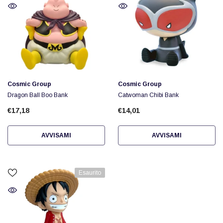
Fornitore:
Fornitore:
Cosmic Group
Cosmic Group
Dragon Ball Boo Bank
Catwoman Chibi Bank
€17,18
€14,01
AVVISAMI
AVVISAMI
Esaurito