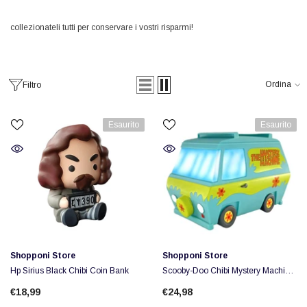
collezionateli tutti per conservare i vostri risparmi!
Ordina
Filtro
Esaurito
Esaurito
Fornitore:
Fornitore:
Shopponi Store
Shopponi Store
Hp Sirius Black Chibi Coin Bank
Scooby-Doo Chibi Mystery Machine
Money Bank
€18,99
€24,98