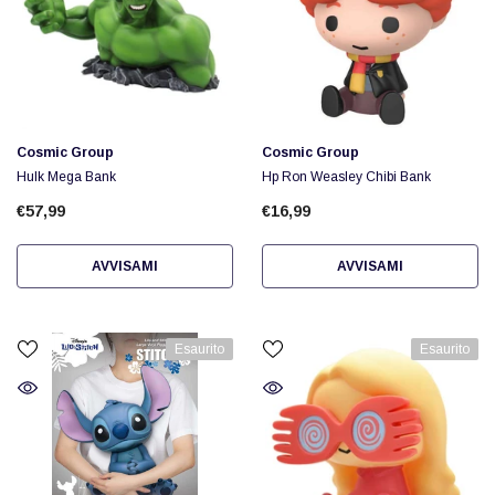
Fornitore:
Fornitore:
Cosmic Group
Cosmic Group
Hulk Mega Bank
Hp Ron Weasley Chibi Bank
€57,99
€16,99
AVVISAMI
AVVISAMI
Esaurito
Esaurito