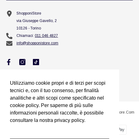
ShopponiStore
via Giuseppe Gavello, 2
10126 - Torino
Chiamaci:
011 046 4827
info@shopponistore.com
Utilizziamo cookie propri e di terzi per scopi
Utilizziamo cookie propri e di terzi per scopi
tecnici e, con il tuo consenso, per finalità
tecnici e, con il tuo consenso, per finalità
analitiche e altri scopi come specificato nel
analitiche e altri scopi come specificato nel
cookie policy. Per saperne di più sulle
cookie policy. Per saperne di più sulle
informazioni personali raccolte, è possibile
informazioni personali raccolte, è possibile
@2023 Sito Proprietà Di Squillario Jessica Titolare Di ShopponiStore.com
consultare la nostra privacy policy.
consultare la nostra privacy policy.
Metodi
Dimmi di più
Dimmi di più
di