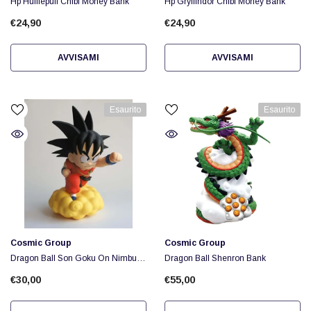
Hp Hufflepuff Chibi Money Bank
Hp Gryffindor Chibi Money Bank
€24,90
€24,90
AVVISAMI
AVVISAMI
Esaurito
Esaurito
Fornitore:
Fornitore:
Cosmic Group
Cosmic Group
Dragon Ball Son Goku On Nimbus
Dragon Ball Shenron Bank
Bank New
€30,00
€55,00