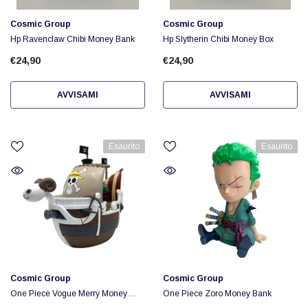
Fornitore:
Fornitore:
Cosmic Group
Cosmic Group
Hp Ravenclaw Chibi Money Bank
Hp Slytherin Chibi Money Box
€24,90
€24,90
AVVISAMI
AVVISAMI
Esaurito
Esaurito
Fornitore:
Fornitore:
Cosmic Group
Cosmic Group
One Piece Vogue Merry Money
One Piece Zoro Money Bank
Bank