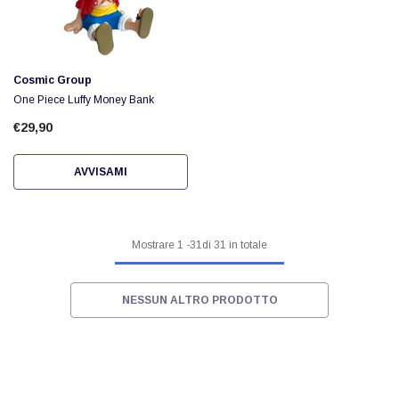
Fornitore:
Cosmic Group
One Piece Luffy Money Bank
€29,90
AVVISAMI
Mostrare
1
-
31
di 31 in totale
NESSUN ALTRO PRODOTTO