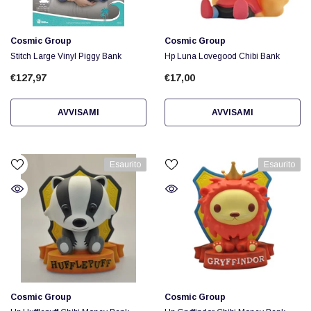
Fornitore:
Fornitore:
Cosmic Group
Cosmic Group
Stitch Large Vinyl Piggy Bank
Hp Luna Lovegood Chibi Bank
€127,97
€17,00
AVVISAMI
AVVISAMI
Esaurito
Esaurito
Fornitore:
Fornitore:
Cosmic Group
Cosmic Group