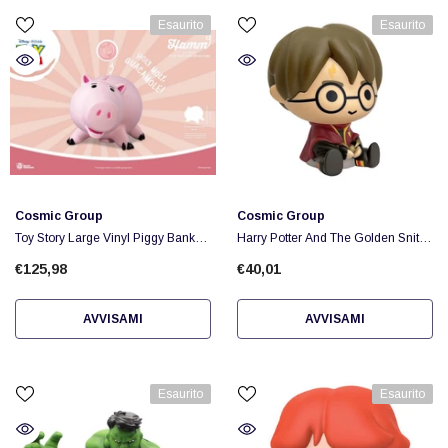
Esaurito
Esaurito
Fornitore:
Fornitore:
Cosmic Group
Cosmic Group
Toy Story Large Vinyl Piggy Bank
Harry Potter And The Golden Snitch
Hamm
Chibi Money Bank
€125,98
€40,01
AVVISAMI
AVVISAMI
Esaurito
Esaurito