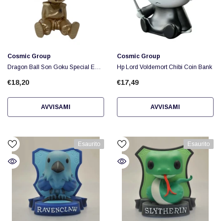
Fornitore:
Fornitore:
Cosmic Group
Cosmic Group
Dragon Ball Son Goku Special Ed
Hp Lord Voldemort Chibi Coin Bank
Bank
€18,20
€17,49
AVVISAMI
AVVISAMI
Esaurito
Esaurito