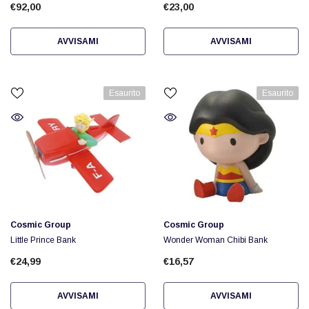
€92,00
€23,00
AVVISAMI
AVVISAMI
Esaurito
Esaurito
Fornitore:
Fornitore:
Cosmic Group
Cosmic Group
Little Prince Bank
Wonder Woman Chibi Bank
€24,99
€16,57
AVVISAMI
AVVISAMI