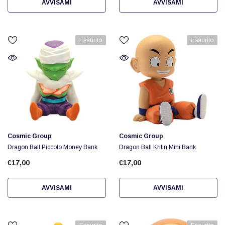
AVVISAMI
AVVISAMI
Esaurito
Esaurito
Fornitore:
Fornitore:
Cosmic Group
Cosmic Group
Dragon Ball Piccolo Money Bank
Dragon Ball Krilin Mini Bank
€17,00
€17,00
AVVISAMI
AVVISAMI