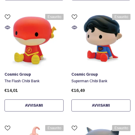
Esaurito
Esaurito
Fornitore:
Fornitore:
Cosmic Group
Cosmic Group
The Flash Chibi Bank
Superman Chibi Bank
€14,01
€16,49
AVVISAMI
AVVISAMI
Esaurito
Esaurito