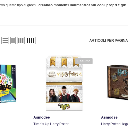
con questo tipo di giochi,
creando momenti indimenticabili con i propri figli!
A
A
A
ARTICOLI PER PAGINA
Esaurito
Fornitore:
Fornitore:
Asmodee
Asmodee
Time's Up Harry Potter
Harry Potter Hogw