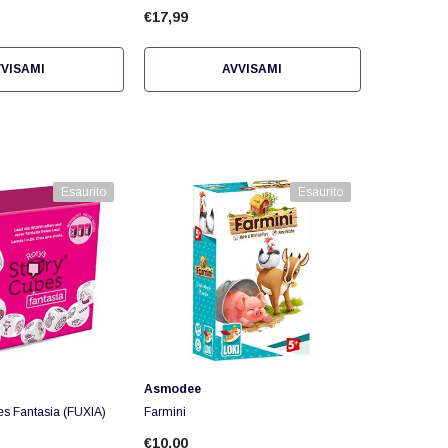
€17,99
VISAMI
AVVISAMI
Esaurito
Esaurito
Fornitore:
Asmodee
es Fantasia (FUXIA)
Farmini
€10,00