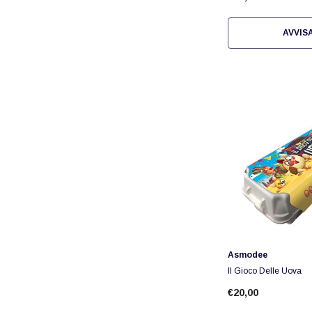
AVVIS
Fornitore:
Asmodee
Il Gioco Delle Uova
€20,00