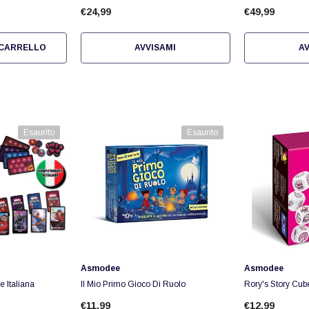
€24,99
€49,99
 CARRELLO
AVVISAMI
AV
Esaurito
Esaurito
Fornitore:
Fornitore:
Asmodee
Asmodee
e Italiana
Il Mio Primo Gioco Di Ruolo
Rory's Story Cub
€11,99
€12,99