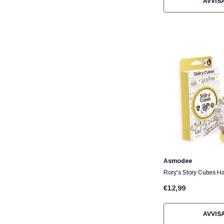
AVVIS
Fornitore:
Asmodee
Rory's Story Cubes Har
Eco
€12,99
AVVIS