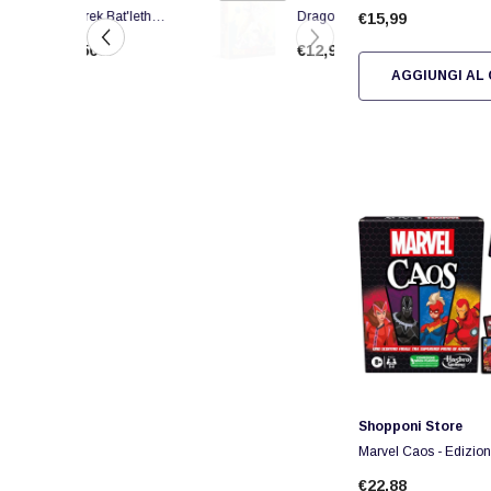
ek Bat'leth
Dragon Ball Z
€15,99
 Prop
Namek Battle 3d Eff
0
€12,90
a
100pcs Puzzle
AGGIUNGI AL
Fornitore:
Shopponi Store
Marvel Caos - Edizion
€22,88