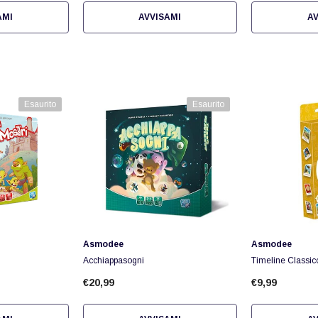
AMI
AVVISAMI
AV
Esaurito
Esaurito
Fornitore:
Fornitore:
Asmodee
Asmodee
Acchiappasogni
Timeline Classico
€20,99
€9,99