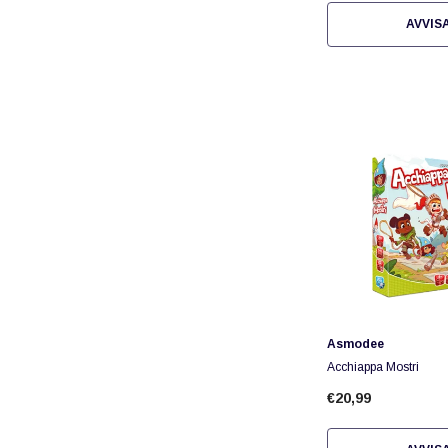
AVVIS
Fornitore:
Asmodee
Acchiappa Mostri
€20,99