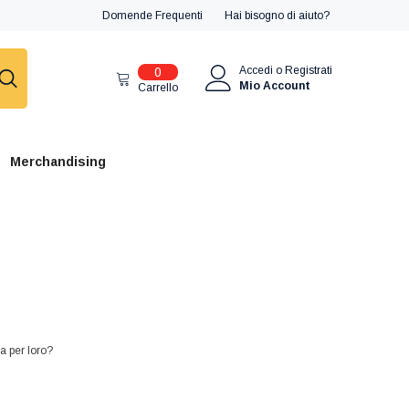
Domende Frequenti
Hai bisogno di aiuto?
0
Accedi
o
Registrati
0
articoli
Mio Account
Carrello
Merchandising
a per loro?