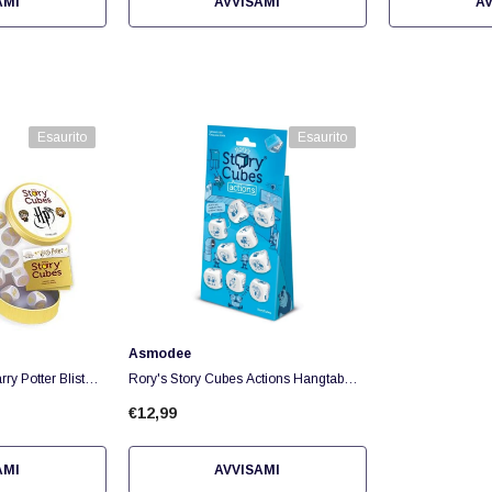
AMI
AVVISAMI
AV
Esaurito
Esaurito
Fornitore:
Asmodee
ry Potter Blister
Rory's Story Cubes Actions Hangtab
(AZZURRO)
€12,99
AMI
AVVISAMI