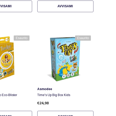
VISAMI
AVVISAMI
Esaurito
Esaurito
Fornitore:
Asmodee
 Eco-Blister
Time's Up Big Box Kids
€24,98