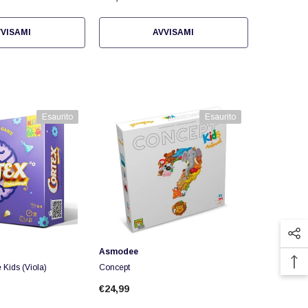
VISAMI
AVVISAMI
Esaurito
Esaurito
Fornitore:
Asmodee
 Kids (Viola)
Concept
€24,99