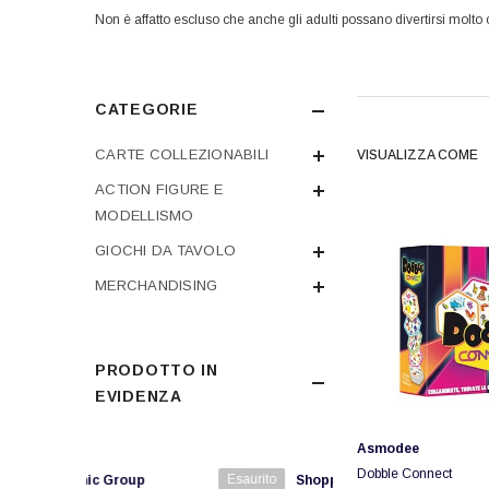
Non è affatto escluso che anche gli adulti possano divertirsi molto 
CATEGORIE
CARTE COLLEZIONABILI
VISUALIZZA COME
ACTION FIGURE E
MODELLISMO
GIOCHI DA TAVOLO
MERCHANDISING
PRODOTTO IN
EVIDENZA
Fornitore:
Asmodee
Dobble Connect
ore:
Esaurito
Fornitore:
c Group
Shopponi Store