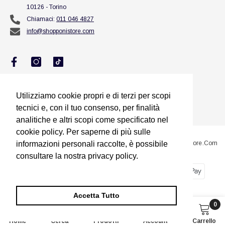
10126 - Torino
Chiamaci:
011 046 4827
info@shopponistore.com
Utilizziamo cookie propri e di terzi per scopi
Utilizziamo cookie propri e di terzi per scopi
tecnici e, con il tuo consenso, per finalità
tecnici e, con il tuo consenso, per finalità
analitiche e altri scopi come specificato nel
analitiche e altri scopi come specificato nel
cookie policy. Per saperne di più sulle
cookie policy. Per saperne di più sulle
@2023 Sito Proprietà Di Squillario Jessica Titolare Di ShopponiStore.com
informazioni personali raccolte, è possibile
informazioni personali raccolte, è possibile
consultare la nostra privacy policy.
consultare la nostra privacy policy.
Metodi
Dimmi di più
Dimmi di più
di
pagamento
Accetta Tutto
Accetta Tutto
0
0
Home
Cerca
Prodotti
Account
Carrello