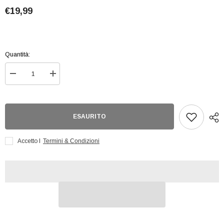
€19,99
Quantità:
Diminuisci
Aumenta
quantità
quantità
per
per
Lorcana
Lorcana
-
-
Tappetino
Tappetino
ESAURITO
-
-
Maui
Maui
Accetto I
Termini & Condizioni