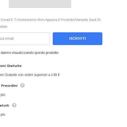
 Email E Ti Avviseremo Non Appena Il Prodotto/variante Sarà Di
ibile
ISCRIVITI
 stanno visualizzando questo prodotto
oni Gratuite
ni Gratuite con ordini superiori a 149 €
a Preordini
 più.
atuiti
 più.