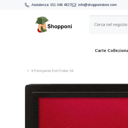
VAI DIRETTAMENTE AI CONTENUTI
Assistenza:
011 046 4827
info@shopponistore.com
Carte Colleziona
It Pennywise Evil Poster 3d