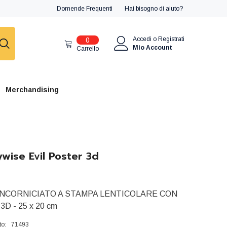
Domende Frequenti
Hai bisogno di aiuto?
0
Accedi
o
Registrati
0
articoli
Mio Account
Carrello
Merchandising
ywise Evil Poster 3d
NCORNICIATO A STAMPA LENTICOLARE CON
D - 25 x 20 cm
to:
71493