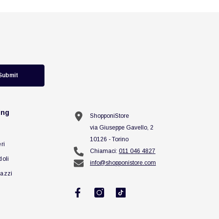
Submit
ing
ShopponiStore
via Giuseppe Gavello, 2
10126 - Torino
ri
Chiamaci:
011 046 4827
doli
info@shopponistore.com
azzi