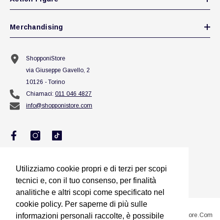
Merchandising
ShopponiStore
via Giuseppe Gavello, 2
10126 - Torino
Chiamaci:
011 046 4827
info@shopponistore.com
Utilizziamo cookie propri e di terzi per scopi
Utilizziamo cookie propri e di terzi per scopi
tecnici e, con il tuo consenso, per finalità
tecnici e, con il tuo consenso, per finalità
analitiche e altri scopi come specificato nel
analitiche e altri scopi come specificato nel
cookie policy. Per saperne di più sulle
cookie policy. Per saperne di più sulle
@2023 Sito Proprietà Di Squillario Jessica Titolare Di ShopponiStore.com
informazioni personali raccolte, è possibile
informazioni personali raccolte, è possibile