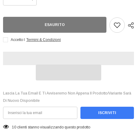
Diminuisci
Aumenta
quantità
quantità
per
per
Hp
Hp
Marauder
Marauder
Map
Map
ESAURITO
Rectangular
Rectangular
Pouch
Pouch
Accetto I
Termini & Condizioni
Lascia La Tua Email E Ti Avviseremo Non Appena Il Prodotto/variante Sarà
Di Nuovo Disponibile
ISCRIVITI
10 clienti stanno visualizzando questo prodotto