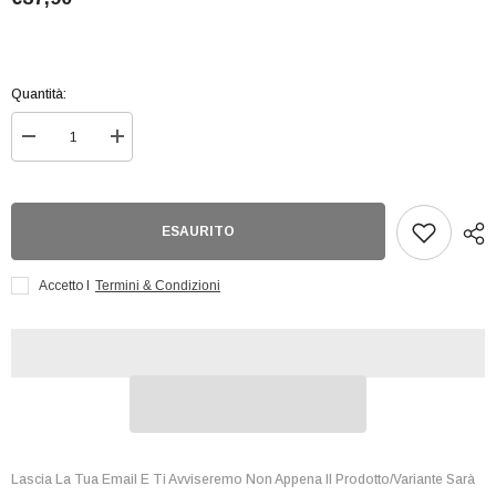
Quantità:
Diminuisci
Aumenta
quantità
quantità
per
per
Hp
Hp
Dobby
Dobby
Interactive
Interactive
ESAURITO
Plush
Plush
Accetto I
Termini & Condizioni
Lascia La Tua Email E Ti Avviseremo Non Appena Il Prodotto/variante Sarà