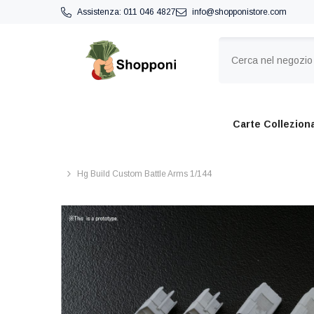
VAI DIRETTAMENTE AI CONTENUTI
Assistenza:
011 046 4827
info@shopponistore.com
Carte Colleziona
Hg Build Custom Battle Arms 1/144