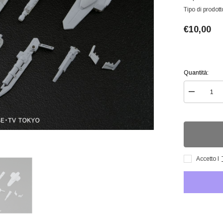
Tipo di prodott
€10,00
A
A
A
Quantità:
Diminuisci
quantità
per
Hg
Build
Custom
Battle
Arms
1/144
Accetto I