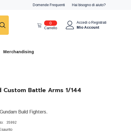
Domende Frequenti
Hai bisogno di aiuto?
0
Accedi
o
Registrati
0
articoli
Mio Account
Carrello
Merchandising
d Custom Battle Arms 1/144
 Gundam Build Fighters.
to:
35992
Esaurito