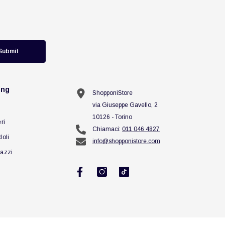
Submit
ing
ShopponiStore
via Giuseppe Gavello, 2
10126 - Torino
ri
Chiamaci:
011 046 4827
doli
info@shopponistore.com
azzi