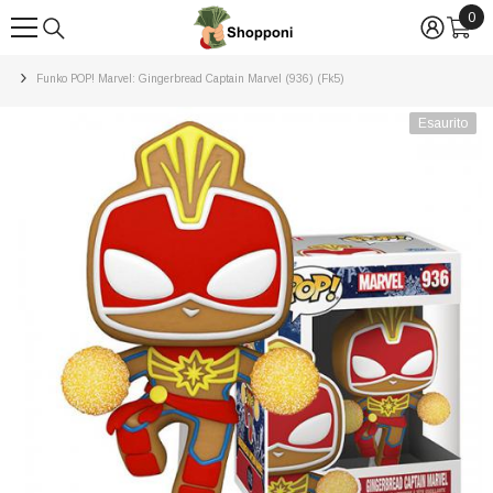
0
0
VAI DIRETTAMENTE AI CONTENUTI
arti
Funko POP! Marvel: Gingerbread Captain Marvel (936) (fk5)
Esaurito