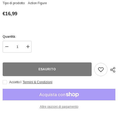
Tipo di prodotto:
Action Figure
€16,99
Quantità:
Diminuisci
Aumenta
quantità
quantità
per
per
Funko
Funko
POP!
POP!
Marvel:
Marvel:
ESAURITO
Gingerbread
Gingerbread
Captain
Captain
Marvel
Marvel
Accetto I
Termini & Condizioni
(936)
(936)
(fk5)
(fk5)
Altre opzioni di pagamento