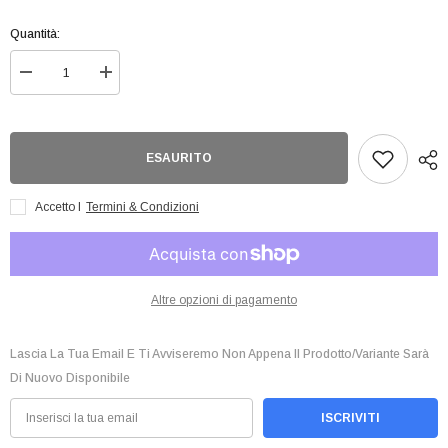
Quantità:
Diminuisci
Aumenta
quantità
quantità
per
per
Duellanti
Duellanti
Leggendari:
Leggendari:
Soulburning
Soulburning
ESAURITO
Volcano
Volcano
-
-
Display
Display
Accetto I
Termini & Condizioni
36
36
Buste
Buste
(ITA
(ITA
-
-
1a
1a
Edizione)
Edizione)
Altre opzioni di pagamento
Lascia La Tua Email E Ti Avviseremo Non Appena Il Prodotto/variante Sarà
Di Nuovo Disponibile
ISCRIVITI