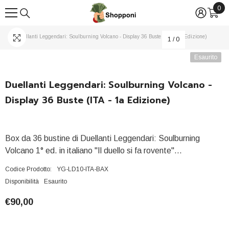
0
0
VAI DIRETTAMENTE AI CONTENUTI
arti
Duellanti Leggendari: Soulburning Volcano - Display 36 Buste (ITA - 1a Edizione)
1
/
0
Esaurito
Duellanti Leggendari: Soulburning Volcano -
Display 36 Buste (ITA - 1a Edizione)
Box da 36 bustine di Duellanti Leggendari: Soulburning
Volcano 1° ed. in italiano "Il duello si fa rovente"...
Codice Prodotto:
YG-LD10-ITA-BAX
Disponibilità
Esaurito
€90,00