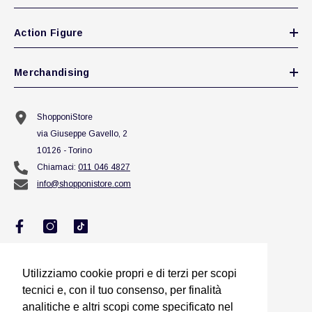
Action Figure
Merchandising
ShopponiStore
via Giuseppe Gavello, 2
10126 - Torino
Chiamaci:
011 046 4827
info@shopponistore.com
Utilizziamo cookie propri e di terzi per scopi
Utilizziamo cookie propri e di terzi per scopi
tecnici e, con il tuo consenso, per finalità
tecnici e, con il tuo consenso, per finalità
analitiche e altri scopi come specificato nel
analitiche e altri scopi come specificato nel