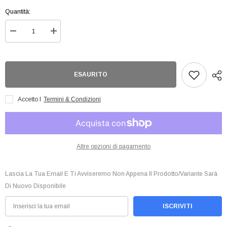
Quantità:
Diminuisci
Aumenta
quantità
quantità
per
per
Demon
Demon
Slayer
Slayer
Sumiko/Zenko/Inoko
Sumiko/Zenko/Inoko
ESAURITO
Mini
Mini
Fig
Fig
Accetto I
Termini & Condizioni
Altre opzioni di pagamento
Lascia La Tua Email E Ti Avviseremo Non Appena Il Prodotto/variante Sarà
Di Nuovo Disponibile
ISCRIVITI