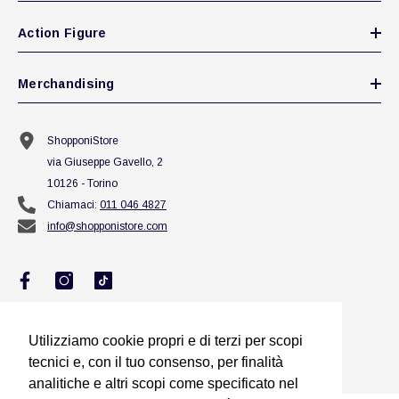
Action Figure
Merchandising
ShopponiStore
via Giuseppe Gavello, 2
10126 - Torino
Chiamaci:
011 046 4827
info@shopponistore.com
Utilizziamo cookie propri e di terzi per scopi
Utilizziamo cookie propri e di terzi per scopi
tecnici e, con il tuo consenso, per finalità
tecnici e, con il tuo consenso, per finalità
analitiche e altri scopi come specificato nel
analitiche e altri scopi come specificato nel