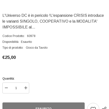
L'Universo DC è in pericolo !L'espansione CRISIS introduce
le varianti SINGOLO, COOPERATIVO e la MODALITA'
IMPOSSIBILE al...
Codice Prodotto:
60978
Disponibilità
Esaurito
Tipo di prodotto:
Gioco da Tavolo
€25,00
Quantità:
Diminuisci
Aumenta
quantità
quantità
per
per
Dc
Dc
Deck
Deck
Building
Building
ESAURITO