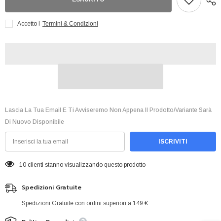
Game
Game
Crisis
Crisis
Exp
Exp
Accetto I
Termini & Condizioni
Set
Set
Ita
Ita
Lascia La Tua Email E Ti Avviseremo Non Appena Il Prodotto/variante Sarà
Di Nuovo Disponibile
ISCRIVITI
10 clienti stanno visualizzando questo prodotto
Spedizioni Gratuite
Spedizioni Gratuite con ordini superiori a 149 €