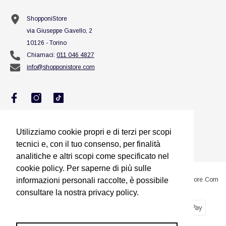
ShopponiStore
via Giuseppe Gavello, 2
10126 - Torino
Chiamaci:
011 046 4827
info@shopponistore.com
Utilizziamo cookie propri e di terzi per scopi
Utilizziamo cookie propri e di terzi per scopi
tecnici e, con il tuo consenso, per finalità
tecnici e, con il tuo consenso, per finalità
analitiche e altri scopi come specificato nel
analitiche e altri scopi come specificato nel
cookie policy. Per saperne di più sulle
cookie policy. Per saperne di più sulle
@2023 Sito Proprietà Di Squillario Jessica Titolare Di ShopponiStore.com
informazioni personali raccolte, è possibile
informazioni personali raccolte, è possibile
consultare la nostra privacy policy.
consultare la nostra privacy policy.
Metodi
Dimmi di più
Dimmi di più
di