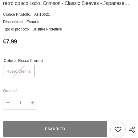
retro opaco liscio. Crimson - Classic Sleeves - Japanese...
Codice Prodotto:
AT-10621
Disponibilità
Esaurito
Tipo di prodotto:
Bustine Protettive
€7,99
Colore:
Rosso Cremisi
Rosso Cremisi
Quantità:
Diminuisci
Aumenta
quantità
quantità
per
per
Bustine
Bustine
Protettive
Protettive
Lisce
Lisce
ESAURITO
Dragon
Dragon
Shield
Shield