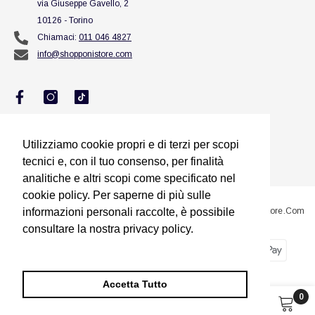
via Giuseppe Gavello, 2
10126 - Torino
Chiamaci:
011 046 4827
info@shopponistore.com
Utilizziamo cookie propri e di terzi per scopi
Utilizziamo cookie propri e di terzi per scopi
tecnici e, con il tuo consenso, per finalità
tecnici e, con il tuo consenso, per finalità
analitiche e altri scopi come specificato nel
analitiche e altri scopi come specificato nel
cookie policy. Per saperne di più sulle
cookie policy. Per saperne di più sulle
informazioni personali raccolte, è possibile
informazioni personali raccolte, è possibile
@2023 Sito Proprietà Di Squillario Jessica Titolare Di ShopponiStore.com
consultare la nostra privacy policy.
consultare la nostra privacy policy.
Metodi
Dimmi di più
Dimmi di più
di
pagamento
Accetta Tutto
Accetta Tutto
0
0