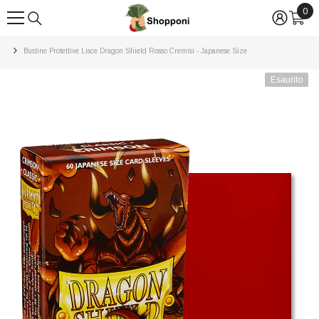
0
0
VAI DIRETTAMENTE AI CONTENUTI
arti
Bustine Protettive Lisce Dragon Shield Rosso Cremisi - Japanese Size
Esaurito