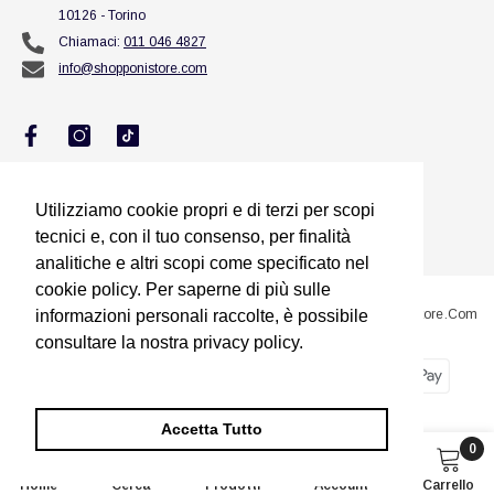
10126 - Torino
Chiamaci:
011 046 4827
info@shopponistore.com
Utilizziamo cookie propri e di terzi per scopi
Utilizziamo cookie propri e di terzi per scopi
tecnici e, con il tuo consenso, per finalità
tecnici e, con il tuo consenso, per finalità
analitiche e altri scopi come specificato nel
analitiche e altri scopi come specificato nel
cookie policy. Per saperne di più sulle
cookie policy. Per saperne di più sulle
informazioni personali raccolte, è possibile
informazioni personali raccolte, è possibile
@2023 Sito Proprietà Di Squillario Jessica Titolare Di ShopponiStore.com
consultare la nostra privacy policy.
consultare la nostra privacy policy.
Metodi
Dimmi di più
Dimmi di più
di
pagamento
Accetta Tutto
Accetta Tutto
0
0
Home
Cerca
Prodotti
Account
Carrello