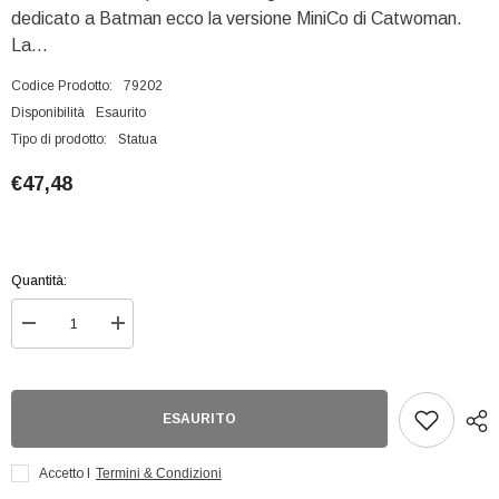
dedicato a Batman ecco la versione MiniCo di Catwoman.
La...
Codice Prodotto:
79202
Disponibilità
Esaurito
Tipo di prodotto:
Statua
€47,48
Quantità:
Diminuisci
Aumenta
quantità
quantità
per
per
Batman
Batman
Returns
Returns
Catwoman
Catwoman
ESAURITO
Minico
Minico
Accetto I
Termini & Condizioni