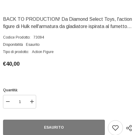
BACK TO PRODUCTION! Da Diamond Select Toys, l'action
figure di Hulk nell'armatura da gladiatore ispirata al fumetto...
Codice Prodotto:
73094
Disponibilità
Esaurito
Tipo di prodotto:
Action Figure
€40,00
Quantità:
Diminuisci
Aumenta
quantità
quantità
per
per
Marvel
Marvel
Select
Select
Planet
Planet
ESAURITO
Hulk
Hulk