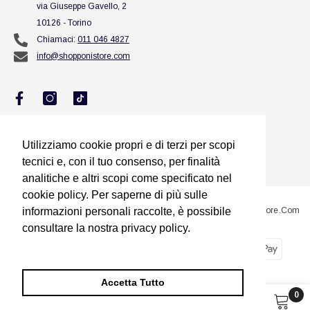
via Giuseppe Gavello, 2
10126 - Torino
Chiamaci:
011 046 4827
info@shopponistore.com
Utilizziamo cookie propri e di terzi per scopi
Utilizziamo cookie propri e di terzi per scopi
tecnici e, con il tuo consenso, per finalità
tecnici e, con il tuo consenso, per finalità
analitiche e altri scopi come specificato nel
analitiche e altri scopi come specificato nel
cookie policy. Per saperne di più sulle
cookie policy. Per saperne di più sulle
@2023 Sito Proprietà Di Squillario Jessica Titolare Di ShopponiStore.com
informazioni personali raccolte, è possibile
informazioni personali raccolte, è possibile
consultare la nostra privacy policy.
consultare la nostra privacy policy.
Metodi
Dimmi di più
Dimmi di più
di
pagamento
Accetta Tutto
Accetta Tutto
0
0