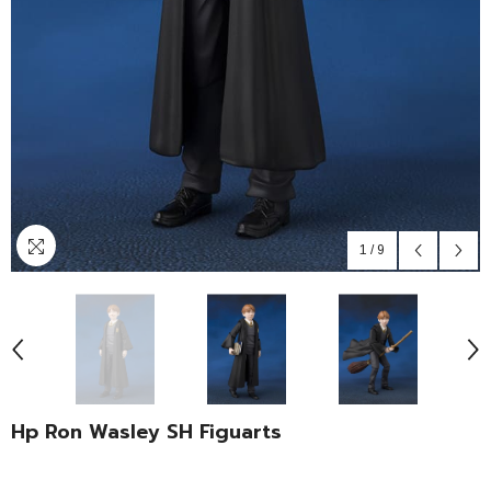
1
/
9
Hp Ron Wasley SH Figuarts