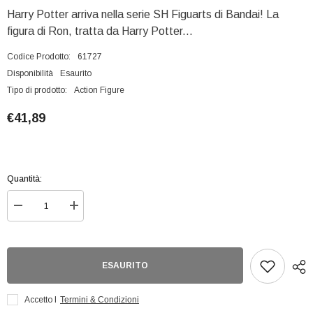
Harry Potter arriva nella serie SH Figuarts di Bandai! La
figura di Ron, tratta da Harry Potter...
Codice Prodotto:
61727
Disponibilità
Esaurito
Tipo di prodotto:
Action Figure
€41,89
Quantità:
Diminuisci
Aumenta
quantità
quantità
per
per
Hp
Hp
Ron
Ron
Wasley
Wasley
ESAURITO
SH
SH
Figuarts
Figuarts
Accetto I
Termini & Condizioni