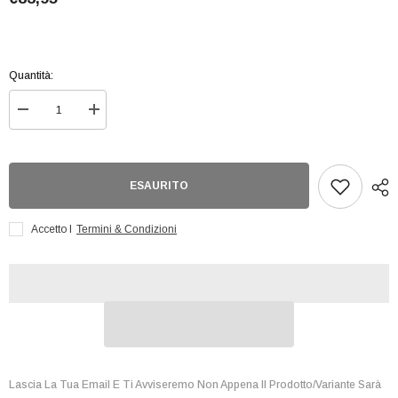
Quantità:
Diminuisci
Aumenta
quantità
quantità
per
per
Hp
Hp
Hufflepuff
Hufflepuff
Robes
Robes
ESAURITO
L
L
Accetto I
Termini & Condizioni
Lascia La Tua Email E Ti Avviseremo Non Appena Il Prodotto/variante Sarà