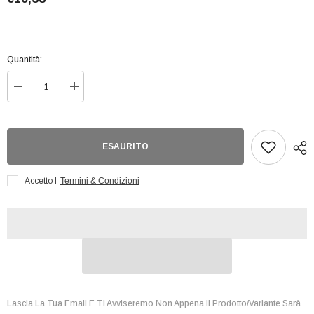
Quantità:
Diminuisci
Aumenta
quantità
quantità
per
per
Hp
Hp
Ginny
Ginny
Wand
Wand
ESAURITO
Pen
Pen
And
And
Bookmark
Bookmark
Accetto I
Termini & Condizioni
Lascia La Tua Email E Ti Avviseremo Non Appena Il Prodotto/variante Sarà