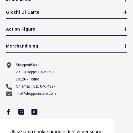
Giochi Di Carte
Action Figure
Merchandising
ShopponiStore
via Giuseppe Gavello, 2
10126 - Torino
Chiamaci:
011 046 4827
info@shopponistore.com
Utilizziamo cookie propri e di terzi per scopi
Utilizziamo cookie propri e di terzi per scopi