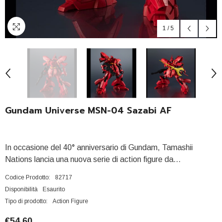
1
/
5
Gundam Universe MSN-04 Sazabi AF
In occasione del 40° anniversario di Gundam, Tamashii
Nations lancia una nuova serie di action figure da...
Codice Prodotto:
82717
Disponibilità
Esaurito
Tipo di prodotto:
Action Figure
€54,60