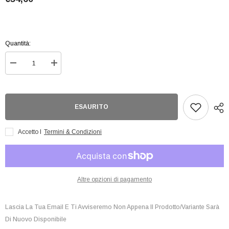
Quantità:
Diminuisci
Aumenta
quantità
quantità
per
per
Gundam
Gundam
Universe
Universe
MSN-
MSN-
ESAURITO
04
04
Sazabi
Sazabi
AF
AF
Accetto I
Termini & Condizioni
Altre opzioni di pagamento
Lascia La Tua Email E Ti Avviseremo Non Appena Il Prodotto/variante Sarà
Di Nuovo Disponibile