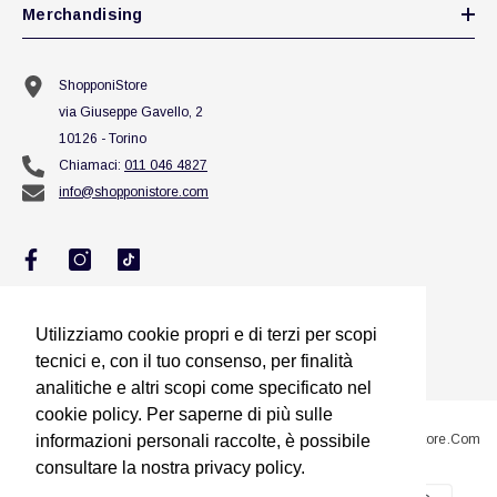
Merchandising
ShopponiStore
via Giuseppe Gavello, 2
10126 - Torino
Chiamaci:
011 046 4827
info@shopponistore.com
Utilizziamo cookie propri e di terzi per scopi
Utilizziamo cookie propri e di terzi per scopi
tecnici e, con il tuo consenso, per finalità
tecnici e, con il tuo consenso, per finalità
analitiche e altri scopi come specificato nel
analitiche e altri scopi come specificato nel
cookie policy. Per saperne di più sulle
cookie policy. Per saperne di più sulle
@2023 Sito Proprietà Di Squillario Jessica Titolare Di ShopponiStore.com
informazioni personali raccolte, è possibile
informazioni personali raccolte, è possibile
consultare la nostra privacy policy.
consultare la nostra privacy policy.
Metodi