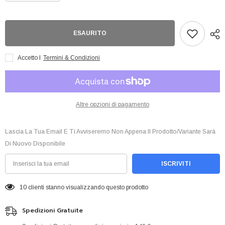
quantità
quantità
per
per
Fearz
Fearz
English
English
ESAURITO
Accetto I
Termini & Condizioni
Altre opzioni di pagamento
Lascia La Tua Email E Ti Avviseremo Non Appena Il Prodotto/variante Sarà
Di Nuovo Disponibile
ISCRIVITI
10 clienti stanno visualizzando questo prodotto
Spedizioni Gratuite