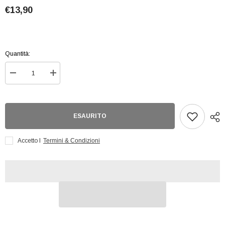
€13,90
Quantità:
Diminuisci
Aumenta
quantità
quantità
per
per
Dark
Dark
Tower
Tower
Gunslinger
Gunslinger
ESAURITO
Vinimate
Vinimate
Accetto I
Termini & Condizioni