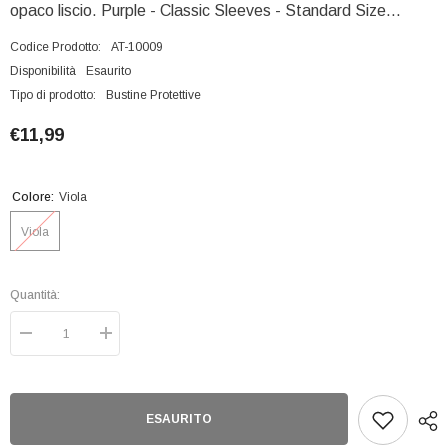
opaco liscio. Purple - Classic Sleeves - Standard Size...
Codice Prodotto:
AT-10009
Disponibilità
Esaurito
Tipo di prodotto:
Bustine Protettive
€11,99
Colore:
Viola
Viola
Quantità:
Diminuisci
Aumenta
quantità
quantità
per
per
Bustine
Bustine
Protettive
Protettive
Lisce
Lisce
ESAURITO
Dragon
Dragon
Shield
Shield