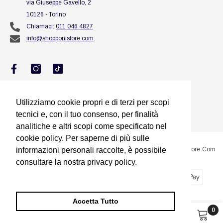
via Giuseppe Gavello, 2
10126 - Torino
Chiamaci:
011 046 4827
info@shopponistore.com
Utilizziamo cookie propri e di terzi per scopi
Utilizziamo cookie propri e di terzi per scopi
tecnici e, con il tuo consenso, per finalità
tecnici e, con il tuo consenso, per finalità
analitiche e altri scopi come specificato nel
analitiche e altri scopi come specificato nel
cookie policy. Per saperne di più sulle
cookie policy. Per saperne di più sulle
informazioni personali raccolte, è possibile
informazioni personali raccolte, è possibile
@2023 Sito Proprietà Di Squillario Jessica Titolare Di ShopponiStore.com
consultare la nostra privacy policy.
consultare la nostra privacy policy.
Metodi
Dimmi di più
Dimmi di più
di
pagamento
Accetta Tutto
Accetta Tutto
0
0