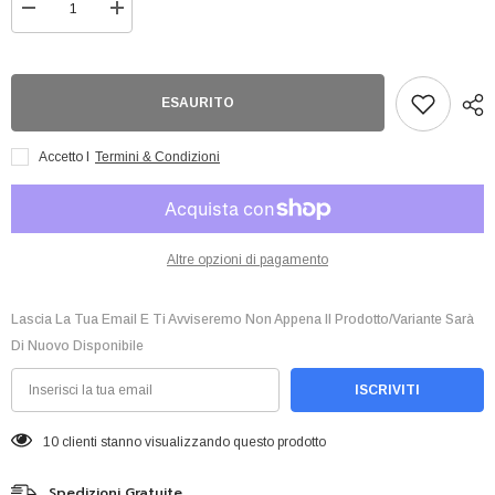
Diminuisci
Aumenta
quantità
quantità
per
per
Assassins
Assassins
Creed-
Creed-
Legacy
Legacy
ESAURITO
1000
1000
Pcs
Pcs
Puzzle
Puzzle
Accetto I
Termini & Condizioni
Altre opzioni di pagamento
Lascia La Tua Email E Ti Avviseremo Non Appena Il Prodotto/variante Sarà
Di Nuovo Disponibile
ISCRIVITI
10 clienti stanno visualizzando questo prodotto
Spedizioni Gratuite