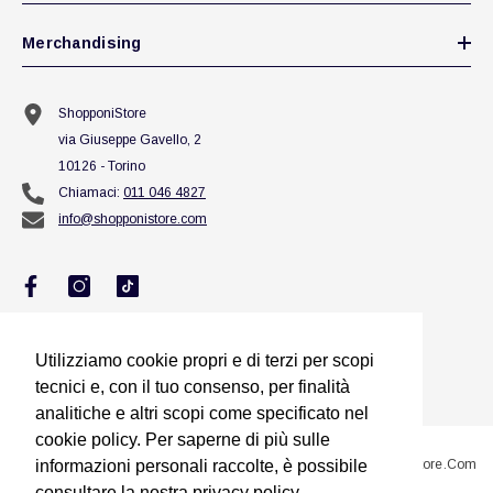
Merchandising
ShopponiStore
via Giuseppe Gavello, 2
10126 - Torino
Chiamaci:
011 046 4827
info@shopponistore.com
Utilizziamo cookie propri e di terzi per scopi
Utilizziamo cookie propri e di terzi per scopi
tecnici e, con il tuo consenso, per finalità
tecnici e, con il tuo consenso, per finalità
analitiche e altri scopi come specificato nel
analitiche e altri scopi come specificato nel
cookie policy. Per saperne di più sulle
cookie policy. Per saperne di più sulle
@2023 Sito Proprietà Di Squillario Jessica Titolare Di ShopponiStore.com
informazioni personali raccolte, è possibile
informazioni personali raccolte, è possibile
consultare la nostra privacy policy.
consultare la nostra privacy policy.