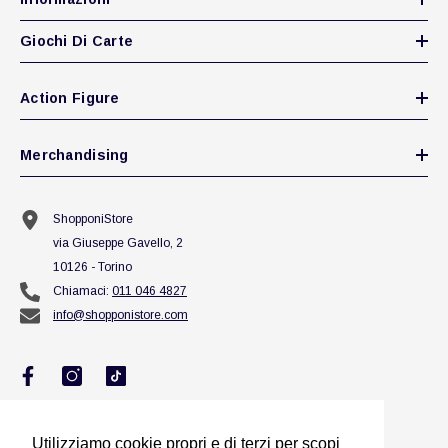
Giochi Di Carte
Action Figure
Merchandising
ShopponiStore
via Giuseppe Gavello, 2
10126 - Torino
Chiamaci:
011 046 4827
info@shopponistore.com
Utilizziamo cookie propri e di terzi per scopi
Utilizziamo cookie propri e di terzi per scopi