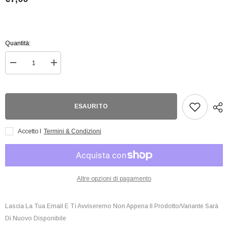
Quantità:
Diminuisci
Aumenta
quantità
quantità
per
per
Action
Action
Base
Base
1
1
ESAURITO
Clear
Clear
Accetto I
Termini & Condizioni
Altre opzioni di pagamento
Lascia La Tua Email E Ti Avviseremo Non Appena Il Prodotto/variante Sarà
Di Nuovo Disponibile